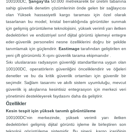
100100DC,
Şangay'da
50.000 metrekarelik bir üretim tabanına
sahip güvenlik denetim çözümlerinin önde gelen bir sağlayıcısı
olan Yüksek hassasiyetli kargo taraması için özel olarak
tasarlanan bu model, kristal berraklığında görüntüler sunmak
için gelişmiş görüntüleme teknolojisini, yüksek verimli yarı iletken
dedektörleri ve endüstriyel sınıf dijital görüntü işlemeyi entegre
eder-güvenlik personelini nesne özelliklerini doğru bir şekilde
tanımlamak için güçlendirir.
Eastimage
tarafından geliştirilen en
yeni çift görünümlü X-ışını güvenlik tarama ekipmanıdır .
Sıkı uluslararası radyasyon güvenliği standartlarına uygun olan
100100DC, operatörlerin güvenliğini önceliklendirir ve öğeleri
denetler ve bu da kritik güvenlik ortamları için güvenilir bir
seçimdir. Sağlam tasarımı ve akıllı sistem uyumluluğu, mevcut
güvenlik iş akışlarına kesintisiz entegrasyon için merkezi veri
yönetimini destekleyerek faydasını daha da geliştirir.
Özellikler
Kesin tespit için yüksek tanımlı görüntüleme
100100DC'nin merkezinde, yüksek verimli yarı iletken
dedektörleri gelişmiş dijital görüntü işleme ile birleştiren son
teknoloji görüntüleme sistemidir. Bu sinerji, kargo içeriğinin