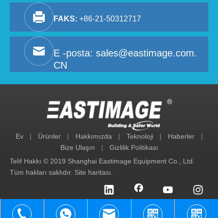
FAKS:
+86-21-50312717
E -posta:
sales@eastimage.com.
CN
Ev
|
Ürünler
|
Hakkımızda
|
Teknoloji
|
Haberler
|
Bize Ulaşın
|
Gizlilik Politikası
Telif Hakkı © 2019 Shanghai Eastimage Equipment Co., Ltd.
Tüm hakları saklıdır.
Site haritası
.