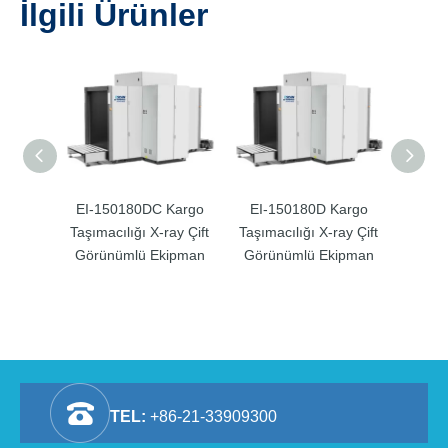
İlgili Ürünler
EI-150180DC Kargo
EI-150180D Kargo
EI-10
Taşımacılığı X-ray Çift
Taşımacılığı X-ray Çift
Taşıma
Görünümlü Ekipman
Görünümlü Ekipman
Görü
TEL:
+86-21-33909300