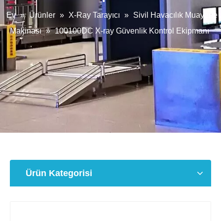
Ev
»
Ürünler
»
X-Ray Tarayıcı
»
Sivil Havacılık Muayene
Makinası
»
100100DC X-ray Güvenlik Kontrol Ekipmanı
Ürün Kategorisi