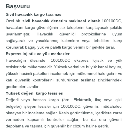
Başvuru
Sivil havacılık kargo taraması
Özel bir
sivil havacılık denetim makinesi olarak
100100DC,
havaalanı kargo güvenliğinin titiz taleplerini karşılayacak şekilde
uyarlanmıştır. Havacılık güvenliği protokollerine uyum
sağlayarak ve yasaklanmış kalemlere veya tehditlere karşı
korunarak bagaj, yük ve paletli kargo verimli bir şekilde tarar.
Express lojistik ve yük merkezleri
Havacılığın ötesinde, 100100DC ekspres lojistik ve yük
tesislerinde mükemmeldir. Yüksek verimi ve büyük kanal boyutu,
yüksek hacimli paketleri incelemek için mükemmel hale getirir ve
katı güvenlik kontrollerini sürdürürken teslimat zincirlerindeki
gecikmeleri azaltır.
Yüksek değerli kargo tesisleri
Değerli veya hassas kargo (örn. Elektronik, ilaç veya gizli
belgeler) işleyen tesisler için 100100DC, güvenilir, müdahaleci
olmayan bir inceleme sağlar. Kesin görüntüleme, içeriklere zarar
vermeden kapsamlı kontroller sağlar, bu da onu güvenli
depolama ve taşıma için güvenilir bir çözüm haline getirir.