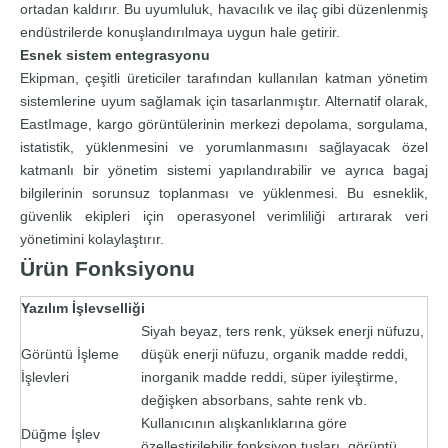
ortadan kaldırır. Bu uyumluluk, havacılık ve ilaç gibi düzenlenmiş
endüstrilerde konuşlandırılmaya uygun hale getirir.
Esnek sistem entegrasyonu
Ekipman, çeşitli üreticiler tarafından kullanılan katman yönetim
sistemlerine uyum sağlamak için tasarlanmıştır. Alternatif olarak,
EastImage, kargo görüntülerinin merkezi depolama, sorgulama,
istatistik, yüklenmesini ve yorumlanmasını sağlayacak özel
katmanlı bir yönetim sistemi yapılandırabilir ve ayrıca bagaj
bilgilerinin sorunsuz toplanması ve yüklenmesi. Bu esneklik,
güvenlik ekipleri için operasyonel verimliliği artırarak veri
yönetimini kolaylaştırır.
Ürün Fonksiyonu
Yazılım İşlevselliği
Siyah beyaz, ters renk, yüksek enerji nüfuzu,
Görüntü İşleme
düşük enerji nüfuzu, organik madde reddi,
İşlevleri
inorganik madde reddi, süper iyileştirme,
değişken absorbans, sahte renk vb.
Kullanıcının alışkanlıklarına göre
Düğme İşlev
özelleştirilebilir fonksiyon tuşları, görüntü