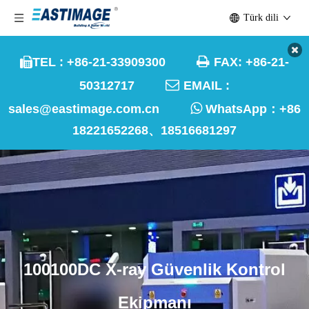
Türk dili

TEL : +86-21-33909300
FAX: +86-21-


50312717
EMAIL :

sales@eastimage.com.cn
WhatsApp：
+86
18221652268、18516681297
100100DC X-ray Güvenlik Kontrol
Ekipmanı