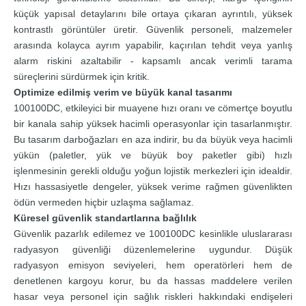
küçük yapısal detaylarını bile ortaya çıkaran ayrıntılı, yüksek
kontrastlı görüntüler üretir. Güvenlik personeli, malzemeler
arasında kolayca ayrım yapabilir, kaçırılan tehdit veya yanlış
alarm riskini azaltabilir - kapsamlı ancak verimli tarama
süreçlerini sürdürmek için kritik.
Optimize edilmiş verim ve büyük kanal tasarımı
100100DC, etkileyici bir muayene hızı oranı ve cömertçe boyutlu
bir kanala sahip yüksek hacimli operasyonlar için tasarlanmıştır.
Bu tasarım darboğazları en aza indirir, bu da büyük veya hacimli
yükün (paletler, yük ve büyük boy paketler gibi) hızlı
işlenmesinin gerekli olduğu yoğun lojistik merkezleri için idealdir.
Hızı hassasiyetle dengeler, yüksek verime rağmen güvenlikten
ödün vermeden hiçbir uzlaşma sağlamaz.
Küresel güvenlik standartlarına bağlılık
Güvenlik pazarlık edilemez ve 100100DC kesinlikle uluslararası
radyasyon güvenliği düzenlemelerine uygundur. Düşük
radyasyon emisyon seviyeleri, hem operatörleri hem de
denetlenen kargoyu korur, bu da hassas maddelere verilen
hasar veya personel için sağlık riskleri hakkındaki endişeleri