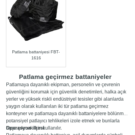
Patlama battaniyesi FBT-
1616
Patlama geçirmez battaniyeler
Patlamaya dayanıklı ekipman, personelin ve çevrenin
güvenliğini korumak için güvenlik denetimleri, halka açık
yerler ve yüksek riskli endüstriyel tesisler gibi alanlarda
yaygın olarak kullanılan iki tür patlama geçirmez
konteyner ve patlamaya dayanıklı battaniyelere bölünmüş
potansiyel patlayıcı tehlikeleri izole etmek ve bunlarla
başa çıkmak için kullanılır.
Operasyon ilkesi