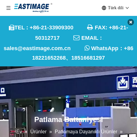
Türk dili

TEL : +86-21-33909300
FAX: +86-21-


50312717
EMAIL :

sales@eastimage.com.cn
WhatsApp：
+86
18221652268、18516681297
Patlama Battaniyesi
Ev
»
Ürünler
»
Patlamaya Dayanıklı Ürünler
»