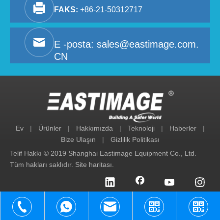
FAKS:
+86-21-50312717
E -posta:
sales@eastimage.com.
CN
Ev
|
Ürünler
|
Hakkımızda
|
Teknoloji
|
Haberler
|
Bize Ulaşın
|
Gizlilik Politikası
Telif Hakkı © 2019 Shanghai Eastimage Equipment Co., Ltd.
Tüm hakları saklıdır.
Site haritası
.
+86